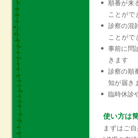
順番が来
ことがで
診察の混
ことがで
事前に問
きます
診察の順
知が届き
臨時休診
使い方は
まずはご自