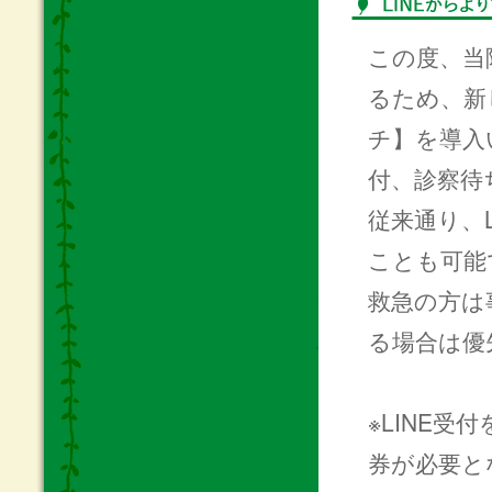
この度、当
るため、新
チ】を導入
付、診察待
従来通り、
ことも可能
救急の方は
る場合は優
※LINE
券が必要と