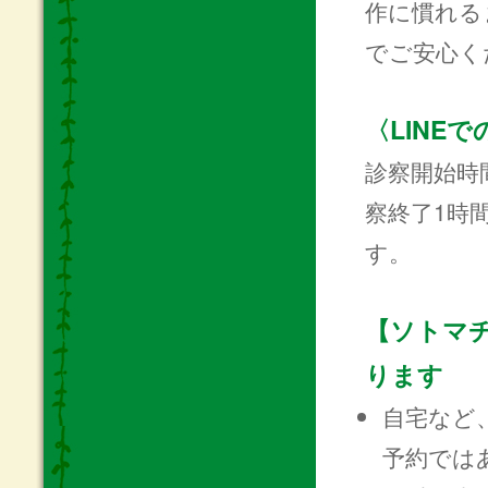
作に慣れる
でご安心く
〈LINE
診察開始時間
察終了1時間
す。
【ソトマ
ります
自宅など
予約では